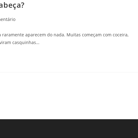
Cabeça?
entário
ça raramente aparecem do nada. Muitas começam com coceira,
 viram casquinhas…