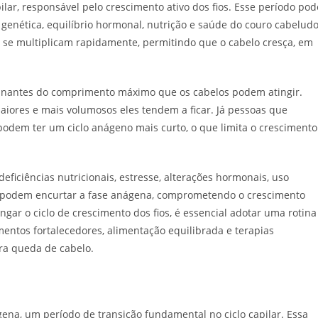
ilar, responsável pelo crescimento ativo dos fios. Esse período pod
genética, equilíbrio hormonal, nutrição e saúde do couro cabeludo
ar se multiplicam rapidamente, permitindo que o cabelo cresça, em
inantes do comprimento máximo que os cabelos podem atingir.
iores e mais volumosos eles tendem a ficar. Já pessoas que
podem ter um ciclo anágeno mais curto, o que limita o crescimento
eficiências nutricionais, estresse, alterações hormonais, uso
os podem encurtar a fase anágena, comprometendo o crescimento
ngar o ciclo de crescimento dos fios, é essencial adotar uma rotina
entos fortalecedores, alimentação equilibrada e terapias
ara queda de cabelo.
gena, um período de transição fundamental no ciclo capilar. Essa