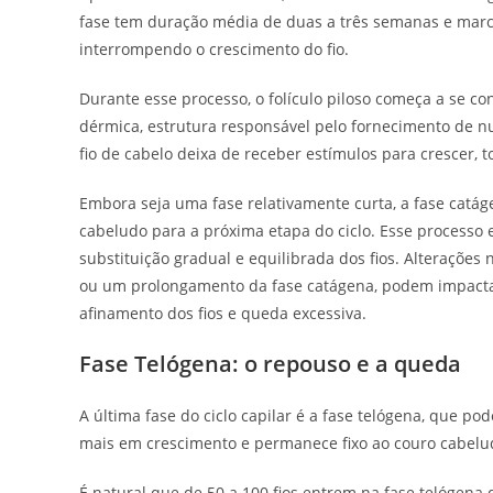
fase tem duração média de duas a três semanas e marca
interrompendo o crescimento do fio.
Durante esse processo, o folículo piloso começa a se co
dérmica, estrutura responsável pelo fornecimento de nu
fio de cabelo deixa de receber estímulos para crescer, 
Embora seja uma fase relativamente curta, a fase catáge
cabeludo para a próxima etapa do ciclo. Esse processo
substituição gradual e equilibrada dos fios. Alteraçõe
ou um prolongamento da fase catágena, podem impacta
afinamento dos fios e queda excessiva.
Fase Telógena: o repouso e a queda
A última fase do ciclo capilar é a fase telógena, que po
mais em crescimento e permanece fixo ao couro cabelud
É natural que de 50 a 100 fios entrem na fase telógen