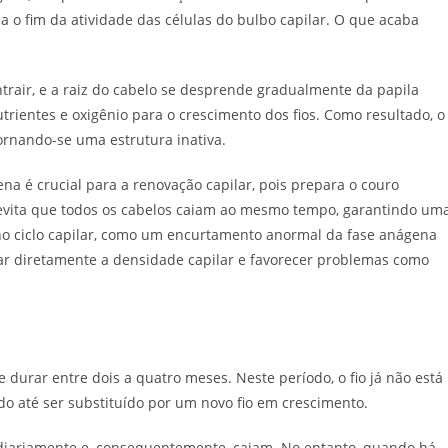
 o fim da atividade das células do bulbo capilar. O que acaba
ntrair, e a raiz do cabelo se desprende gradualmente da papila
trientes e oxigênio para o crescimento dos fios. Como resultado, o
tornando-se uma estrutura inativa.
na é crucial para a renovação capilar, pois prepara o couro
 evita que todos os cabelos caiam ao mesmo tempo, garantindo um
s no ciclo capilar, como um encurtamento anormal da fase anágena
r diretamente a densidade capilar e favorecer problemas como
de durar entre dois a quatro meses. Neste período, o fio já não está
o até ser substituído por um novo fio em crescimento.
a diariamente e, consequentemente, caiam. No entanto, quando há