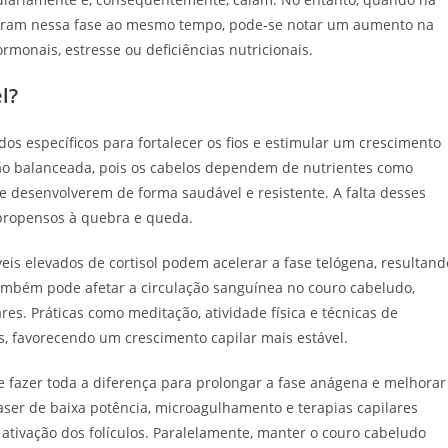
entram nessa fase ao mesmo tempo, pode-se notar um aumento na
rmonais, estresse ou deficiências nutricionais.
l?
dos específicos para fortalecer os fios e estimular um crescimento
ção balanceada, pois os cabelos dependem de nutrientes como
se desenvolverem de forma saudável e resistente. A falta desses
 propensos à quebra e queda.
íveis elevados de cortisol podem acelerar a fase telógena, resultand
ambém pode afetar a circulação sanguínea no couro cabeludo,
ares. Práticas como meditação, atividade física e técnicas de
, favorecendo um crescimento capilar mais estável.
e fazer toda a diferença para prolongar a fase anágena e melhorar
ser de baixa potência, microagulhamento e terapias capilares
 ativação dos folículos. Paralelamente, manter o couro cabeludo