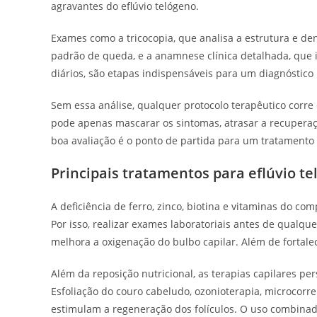
agravantes do eflúvio telógeno.
Exames como a tricocopia, que analisa a estrutura e dens
padrão de queda, e a anamnese clínica detalhada, que 
diários, são etapas indispensáveis para um diagnóstico 
Sem essa análise, qualquer protocolo terapêutico corre o
pode apenas mascarar os sintomas, atrasar a recuperaçã
boa avaliação é o ponto de partida para um tratamento 
Principais tratamentos para eflúvio t
A deficiência de ferro, zinco, biotina e vitaminas do co
Por isso, realizar exames laboratoriais antes de qual
melhora a oxigenação do bulbo capilar. Além de fortalec
Além da reposição nutricional, as terapias capilares pe
Esfoliação do couro cabeludo, ozonioterapia, microcorre
estimulam a regeneração dos folículos. O uso combinado