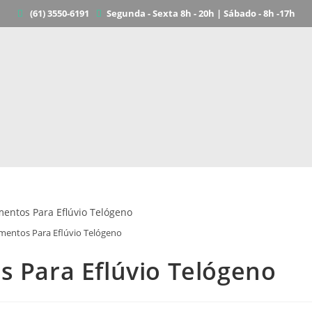
(61) 3550-6191
Segunda - Sexta 8h - 20h | Sábado - 8h -17h
amentos Para Eflúvio Telógeno
s Para Eflúvio Telógeno