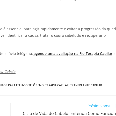
no é essencial para agir rapidamente e evitar a progressão da que
el identificar a causa, tratar o couro cabeludo e recuperar o
e eflúvio telógeno,
agende uma avaliação na Fio Terapia Capilar
e
Seu Cabelo
ENTOS PARA EFLÚVIO TELÓGENO
,
TERAPIA CAPILAR
,
TRANSPLANTE CAPILAR
Próximo post
Ciclo de Vida do Cabelo: Entenda Como Funcio