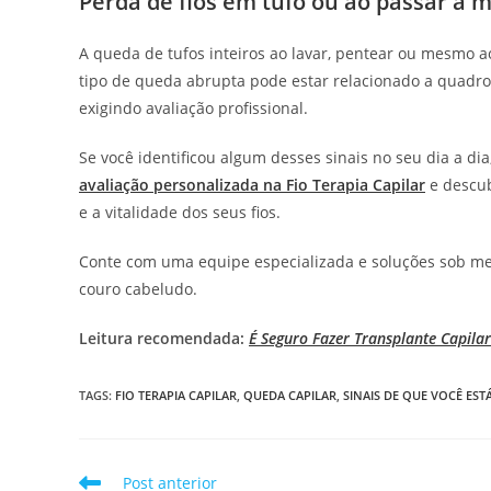
Perda de fios em tufo ou ao passar a 
A queda de tufos inteiros ao lavar, pentear ou mesmo a
tipo de queda abrupta pode estar relacionado a quadros
exigindo avaliação profissional.
Se você identificou algum desses sinais no seu dia a di
avaliação personalizada na Fio Terapia Capilar
e descub
e a vitalidade dos seus fios.
Conte com uma equipe especializada e soluções sob med
couro cabeludo.
Leitura recomendada:
É Seguro Fazer Transplante Capilar
TAGS
:
FIO TERAPIA CAPILAR
,
QUEDA CAPILAR
,
SINAIS DE QUE VOCÊ ES
Post anterior