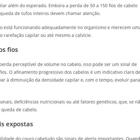
ilar além do esperado. Embora a perda de 50 a 150 fios de cabelo
 queda de tufos inteiros devem chamar atenção.
go não está funcionando adequadamente no organismo e merecem um
o rarefação capilar ou até mesmo a calvície.
s fios
 perda perceptível de volume no cabelo, isso pode ser um sinal de
ios. O afinamento progressivo dos cabelos é um indicativo claro d
var à diminuição da densidade capilar e, com o tempo, evoluir para
onais, deficiências nutricionais ou até fatores genéticos, que, se n
 queda de cabelo.
is expostas
bilidade do couro cabeludo são sinais de alerta importantes. Quan