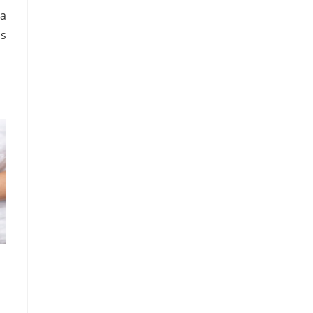
ra
os