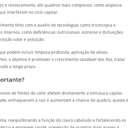
rizz e ressecamento, até quadros mais complexos, como alopecia,
ue interferem no ciclo capilar.
mente feito com o auxílio de tecnologias como tricoscopia e
 internos, como deficiências nutricionais, estresse e disfunções
sição solar e poluição.
 que podem incluir limpeza profunda, aplicação de ativos,
is, o objetivo é promover o crescimento saudável dos fios, tratar
ludo a longo prazo.
portante?
essivo de fontes de calor afetam diretamente a estrutura capilar.
dade, enfraquecem a raiz e aumentam a chance de quebra, queda 
a, reequilibrando a função do couro cabeludo e fortalecendo os
arência e envolvem saúde, prevenção de quadros mais graves e