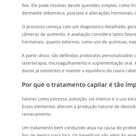
fios. Ele pode resolver desde questões simples, como f
dermatite seborreica, psoríase e alterações hormonais q
O processo começa com um diagnóstico detalhado, geral
câmeras de aumento. A avaliação considera tanto fatores
hormonais, quanto externos, como uso de químicas, expo
A partir disso, são definidos protocolos personalizados
laserterapia, microagulhamento e suplementação oral. Po
danos já existentes e manter o equilíbrio do couro cabe
Por que o tratamento capilar é tão im
Fatores como estresse, poluição, sol intenso e o uso exc
Esses elementos alteram a produção natural de oleosi
ressecamento.
Um tratamento bem conduzido atua na causa do problem
fios de dentro para fora. Os benefícios vão além da ap